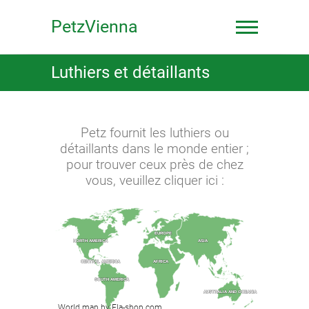
Skip
to
PetzVienna
content
Luthiers et détaillants
Petz fournit les luthiers ou
détaillants dans le monde entier ;
pour trouver ceux près de chez
vous, veuillez cliquer ici :
EUROPE
EUROPE
ASIA
ASIA
NORTH AMERICA
NORTH AMERICA
CENTRAL AMERICA
CENTRAL AMERICA
AFRICA
AFRICA
SOUTH AMERICA
SOUTH AMERICA
AUSTRALIA AND OCEANIA
AUSTRALIA AND OCEANIA
World map by Fla-shop.com